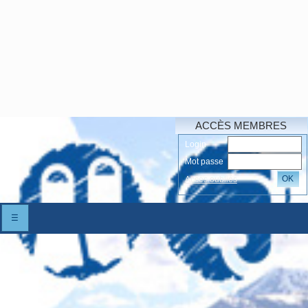
ACCÈS MEMBRES
Login
Mot passe
OK
Accés oubliés
☰