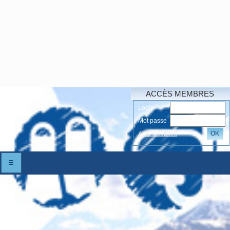
ACCÈS MEMBRES
Login
Mot passe
OK
Accés oubliés
☰