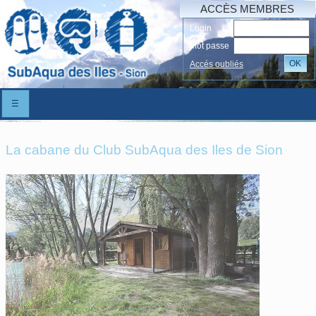
ACCÈS MEMBRES
Login
Mot passe
OK
Accés oubliés
☰
La cabane du Club SubAqua des Iles de Sion