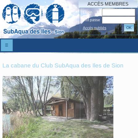
ACCÈS MEMBRES
Login
Mot passe
OK
Accés oubliés
☰
La cabane du Club SubAqua des Iles de Sion