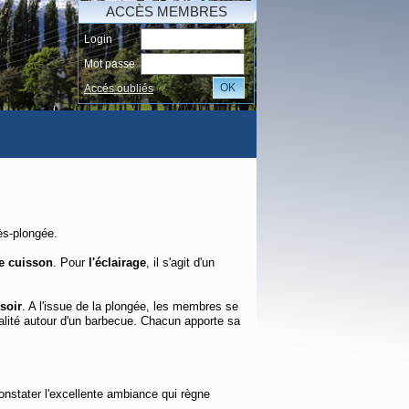
ACCÈS MEMBRES
Login
Mot passe
OK
Accés oubliés
AI
ès-plongée.
e cuisson
. Pour
l'éclairage
, il s'agit d'un
soir
. A l'issue de la plongée, les membres se
alité autour d'un barbecue. Chacun apporte sa
constater l'excellente ambiance qui règne