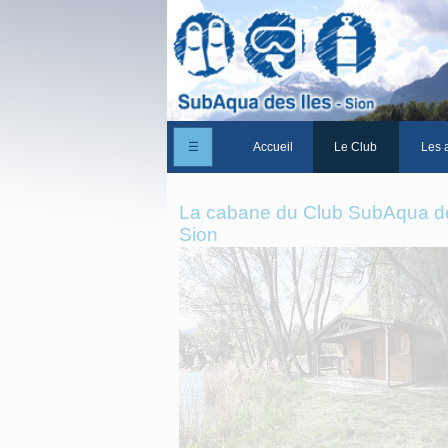
☰
Accueil
Le Club
Les a
Un peu d'histoire
La cabane du Club SubAqua de
Les Statuts du club
Sion
Le comité
Les membres du club
La Cabane des Iles
Le domaine des Iles
Adhérer/Devenir me