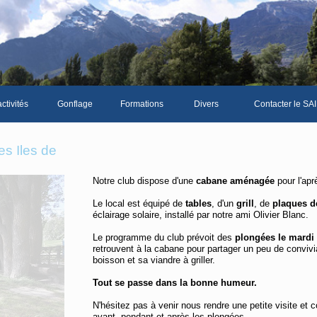
ctivités
Gonflage
Formations
Divers
Contacter le SAI
La galerie photos complète
Le Livre d'or du S
s Iles de
Les news du club
Notre club dispose d'une
cabane aménagée
pour l'apr
Vidéos
Le local est équipé de
tables
, d'un
grill
, de
plaques d
Documents divers
éclairage solaire, installé par notre ami Olivier Blanc.
Le programme du club prévoit des
plongées le mardi 
Piscine Sion
retrouvent à la cabane pour partager un peu de convivi
boisson et sa viandre à griller.
Tout se passe dans la bonne humeur.
mbre
N'hésitez pas à venir nous rendre une petite visite et 
avant, pendant et après les plongées.