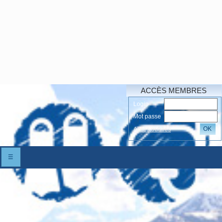
ACCÈS MEMBRES
Login
Mot passe
OK
Accés oubliés
☰