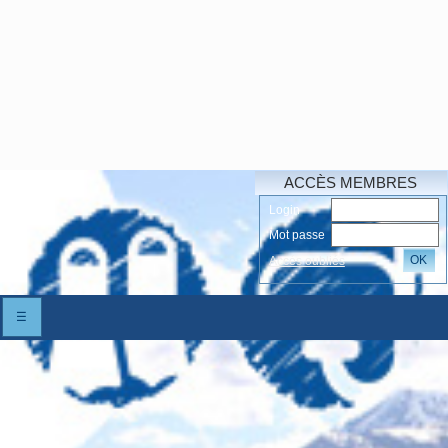
ACCÈS MEMBRES
Login
Mot passe
OK
Accés oubliés
☰