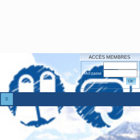
ACCÈS MEMBRES
Login
Mot passe
OK
Accés oubliés
☰