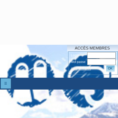
ACCÈS MEMBRES
Login
Mot passe
OK
Accés oubliés
☰