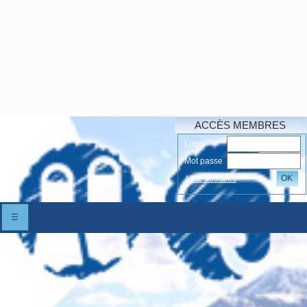
ACCÈS MEMBRES
Login
Mot passe
OK
Accés oubliés
☰