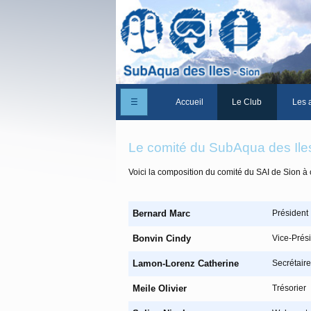
☰
Accueil
Le Club
Les a
Un peu d'histoire
Le comité du SubAqua des Ile
Les Statuts du club
Voici la composition du comité du SAI de Sion à 
Le comité
Les membres du club
Bernard Marc
Président
La Cabane des Iles
Bonvin Cindy
Vice-Prés
Le domaine des Iles
Lamon-Lorenz Catherine
Secrétaire
Adhérer/Devenir me
Meile Olivier
Trésorier