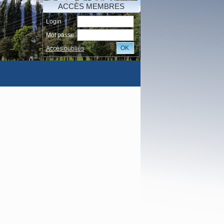
ACCÈS MEMBRES
Login
Mot passe
OK
Accés oubliés
AI