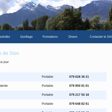
ctivités
Gonflage
Formations
Divers
Contacter le SAI
La galerie photos complète
Le Livre d'or du S
s de Sion
Les news du club
ce jour
Vidéos
Documents divers
Portable
079 628 36 21
Piscine Sion
idente
Portable
079 950 91 01
Portable
079 217 50 18
mbre
Portable
079 648 82 61