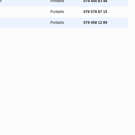
r
Portable
079 440 83 48
Portable
076 578 87 15
Portable
079 458 12 89