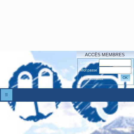
ACCÈS MEMBRES
Login
Mot passe
OK
Accés oubliés
☰