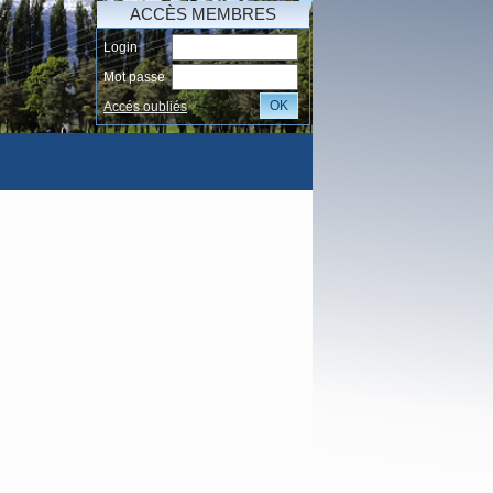
ACCÈS MEMBRES
Login
Mot passe
OK
Accés oubliés
I