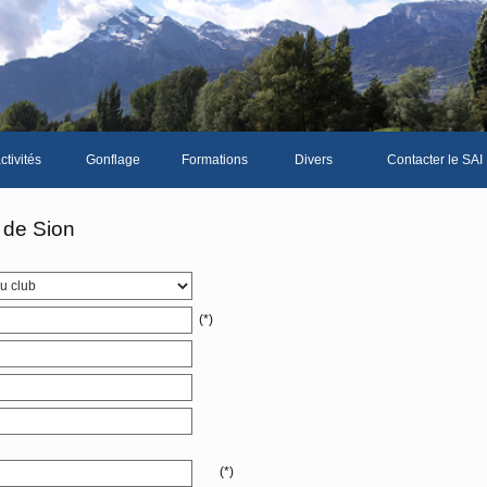
ctivités
Gonflage
Formations
Divers
Contacter le SAI
La galerie photos complète
Le Livre d'or du SA
 de Sion
Les news du club
Vidéos
(*)
Documents divers
Piscine Sion
bre
(*)