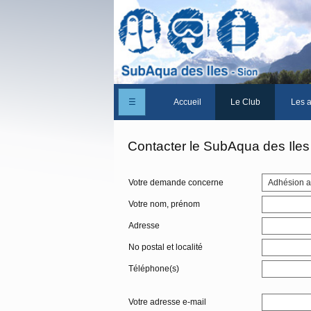
☰
Accueil
Le Club
Les a
Un peu d'histoire
Contacter le SubAqua des Iles
Les Statuts du club
Votre demande concerne
Le comité
Votre nom, prénom
Les membres du club
Adresse
La Cabane des Iles
No postal et localité
Le domaine des Iles
Téléphone(s)
Adhérer/Devenir mem
Votre adresse e-mail