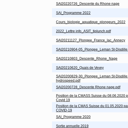
SAI20220726_Descente du Rhone nage
SAI_Programme 2022
Cours_biologie_aquatique_plongeurs_2022
2022_Lettre info_ASIT_tiplunch.pdf
SAI20211127_Plongee_France_lac_Annecy
SAI20210904-05_Plongee_Leman St-Disdille
SAI20210803_Descente_Rhone_Nage
SAI20210620_Quais de Vevey
SAI20200829-30_Plongee_Leman St-Disdille
hydrospeed.pdf
SAI20200728_Descente Rhone nage.pdf
Position de la CMASS Suisse du 08.06.2020 p
Covid 19
Position de la CMAS Suisse du 01.05.2020 par
COVID-19
SAI_Programme 2020
Sortie annuelle 2019