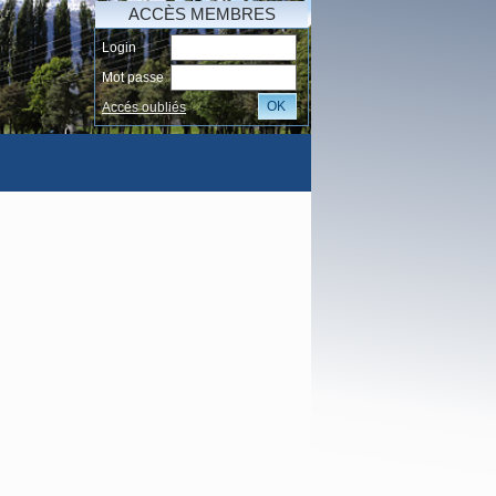
ACCÈS MEMBRES
Login
Mot passe
OK
Accés oubliés
AI