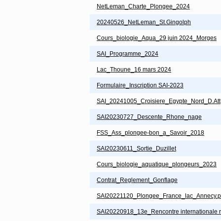
NetLeman_Charte_Plongee_2024
20240526_NetLeman_St.Gingolph
Cours_biologie_Aqua_29 juin 2024_Morges
SAI_Programme_2024
Lac_Thoune_16 mars 2024
Formulaire_Inscription SAI-2023
SAI_20241005_Croisiere_Egypte_Nord_D.Att
SAI20230727_Descente_Rhone_nage
FSS_Ass_plongee-bon_a_Savoir_2018
SAI20230611_Sortie_Duzillet
Cours_biologie_aquatique_plongeurs_2023
Contrat_Reglement_Gonflage
SAI20221120_Plongee_France_lac_Annecy.p
SAI20220918_13e_Rencontre internationale r