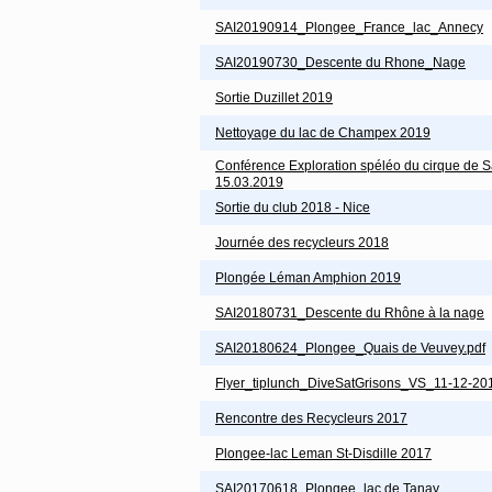
SAI20190914_Plongee_France_lac_Annecy
SAI20190730_Descente du Rhone_Nage
Sortie Duzillet 2019
Nettoyage du lac de Champex 2019
Conférence Exploration spéléo du cirque de S
15.03.2019
Sortie du club 2018 - Nice
Journée des recycleurs 2018
Plongée Léman Amphion 2019
SAI20180731_Descente du Rhône à la nage
SAI20180624_Plongee_Quais de Veuvey.pdf
Flyer_tiplunch_DiveSatGrisons_VS_11-12-20
Rencontre des Recycleurs 2017
Plongee-lac Leman St-Disdille 2017
SAI20170618_Plongee_lac de Tanay