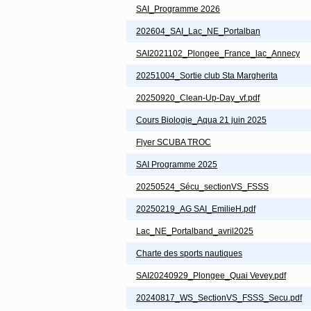
SAI_Programme 2026
202604_SAI_Lac_NE_Portalban
SAI2021102_Plongee_France_lac_Annecy
20251004_Sortie club Sta Margherita
20250920_Clean-Up-Day_vf.pdf
Cours Biologie_Aqua 21 juin 2025
Flyer SCUBA TROC
SAI Programme 2025
20250524_Sécu_sectionVS_FSSS
20250219_AG SAI_EmilieH.pdf
Lac_NE_Portalband_avril2025
Charte des sports nautiques
SAI20240929_Plongee_Quai Vevey.pdf
20240817_WS_SectionVS_FSSS_Secu.pdf