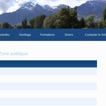
ctivités
Gonflage
Formations
Divers
Contacter le SAI
La galerie photos complète
Le Livre d'or du S
Zone publique
Les news du club
Vidéos
Documents divers
Piscine Sion
mbre