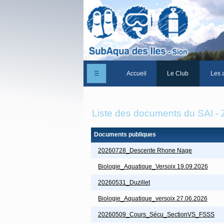
☰
Accueil
Le Club
Les a
Un peu d'histoire
Liste des documents du SAI - 
Les Statuts du club
Le comité
Documents publiques
20260728_Descente Rhone Nage
Les membres du club
Biologie_Aquatique_Versoix 19.09.2026
La Cabane des Iles
20260531_Duzillet
Le domaine des Iles
Biologie_Aquatique_versoix 27.06.2026
Adhérer/Devenir me
20260509_Cours_Sécu_SectionVS_FSSS