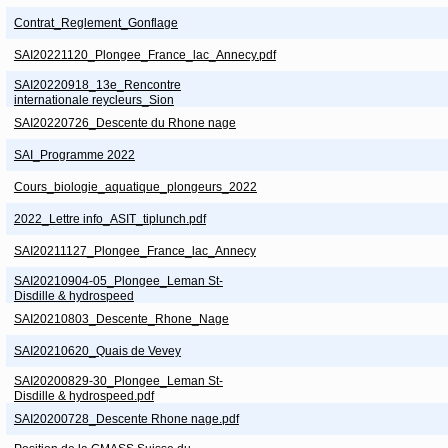
Contrat_Reglement_Gonflage
SAI20221120_Plongee_France_lac_Annecy.pdf
SAI20220918_13e_Rencontre
internationale reycleurs_Sion
SAI20220726_Descente du Rhone nage
SAI_Programme 2022
Cours_biologie_aquatique_plongeurs_2022
2022_Lettre info_ASIT_tiplunch.pdf
SAI20211127_Plongee_France_lac_Annecy
SAI20210904-05_Plongee_Leman St-
Disdille & hydrospeed
SAI20210803_Descente_Rhone_Nage
SAI20210620_Quais de Vevey
SAI20200829-30_Plongee_Leman St-
Disdille & hydrospeed.pdf
SAI20200728_Descente Rhone nage.pdf