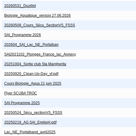
20260531_Duzillet
Biologie_Aquatique_versoix 27.06.2026
20260509_Cours_Sécu_SectionVS_FSSS
SAI_Programme 2026
202604_SAI_Lac_NE_Portalban
SAI2021102_Plongee_France_lac_Annecy
20251004_Sortie club Sta Margherita
20250920_Clean-Up-Day_vf.pdf
Cours Biologie_Aqua 21 juin 2025
Flyer SCUBA TROC
SAI Programme 2025
20250524_Sécu_sectionVS_FSSS
20250219_AG SAI_EmilieH.pdf
Lac_NE_Portalband_avril2025