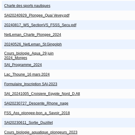
Charte des sports nautiques
SAI20240929_Plongee_Quai Vevey.pdf
20240817_WS_SectionVS_FSSS_Secu.pdf
NetLeman_Charte_Plongee_2024
20240526_NetLeman_St.Gingolph
Cours_biologie_Aqua_29 juin
2024_Morges
SAI_Programme_2024
Lac_Thoune_16 mars 2024
Formulaire_Inscription SAI-2023
SAI_20241005_Croisiere_Egypte_Nord_D.Att
SAI20230727_Descente_Rhone_nage
FSS_Ass_plongee-bon_a_Savoir_2018
SAI20230611_Sortie_Duzillet
Cours_biologie_aquatique_plongeurs_2023