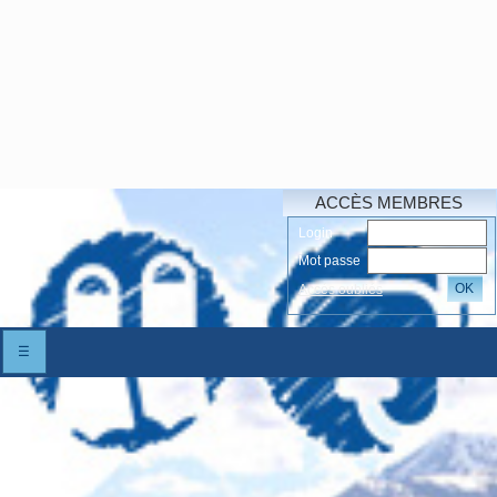
ACCÈS MEMBRES
Login
Mot passe
OK
Accés oubliés
☰