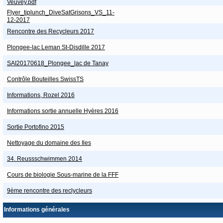
Veuvey.pdf
Flyer_tiplunch_DiveSatGrisons_VS_11-
12-2017
Rencontre des Recycleurs 2017
Plongee-lac Leman St-Disdille 2017
SAI20170618_Plongee_lac de Tanay
Contrôle Bouteilles SwissTS
Informations, Rozel 2016
Informations sortie annuelle Hyères 2016
Sortie Portofino 2015
Nettoyage du domaine des Iles
34. Reussschwimmen 2014
Cours de biologie Sous-marine de la FFF
9ème rencontre des reclycleurs
Informations générales