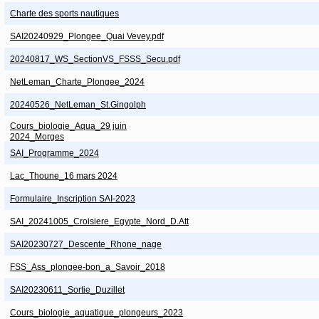
Charte des sports nautiques
SAI20240929_Plongee_Quai Vevey.pdf
20240817_WS_SectionVS_FSSS_Secu.pdf
NetLeman_Charte_Plongee_2024
20240526_NetLeman_St.Gingolph
Cours_biologie_Aqua_29 juin
2024_Morges
SAI_Programme_2024
Lac_Thoune_16 mars 2024
Formulaire_Inscription SAI-2023
SAI_20241005_Croisiere_Egypte_Nord_D.Att
SAI20230727_Descente_Rhone_nage
FSS_Ass_plongee-bon_a_Savoir_2018
SAI20230611_Sortie_Duzillet
Cours_biologie_aquatique_plongeurs_2023