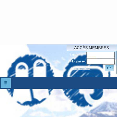
ACCÈS MEMBRES
Login
Mot passe
OK
Accés oubliés
☰