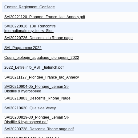
Contrat_Reglement_Gonflage
SAI20221120_Plongee_France_lac_Annecy.pdf
SAI20220918_13e_Rencontre
internationale reycleurs_Sion
SAI20220726_Descente du Rhone nage
SAI_Programme 2022
Cours_biologie_aquatique_plongeurs_2022
2022_Lettre info_ASIT_tiplunch.pdf
SAI20211127_Plongee_France_lac_Annecy
SAI20210904-05_Plongee_Leman St-
Disdille & hydrospeed
SAI20210803_Descente_Rhone_Nage
SAI20210620_Quais de Vevey
SAI20200829-30_Plongee_Leman St-
Disdille & hydrospeed.pdf
SAI20200728_Descente Rhone nage.pdf