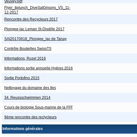
Veuvey.pdf
Flyer_tiplunch_DiveSatGrisons_VS_11-
12-2017
Rencontre des Recycleurs 2017
Plongee-lac Leman St-Disdille 2017
SAI20170618_Plongee_lac de Tanay
Contrôle Bouteilles SwissTS
Informations, Rozel 2016
Informations sortie annuelle Hyères 2016
Sortie Portofino 2015
Nettoyage du domaine des Iles
34. Reussschwimmen 2014
Cours de biologie Sous-marine de la FFF
9ème rencontre des reclycleurs
Informations générales