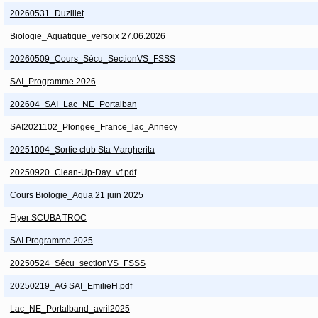
20260531_Duzillet
Biologie_Aquatique_versoix 27.06.2026
20260509_Cours_Sécu_SectionVS_FSSS
SAI_Programme 2026
202604_SAI_Lac_NE_Portalban
SAI2021102_Plongee_France_lac_Annecy
20251004_Sortie club Sta Margherita
20250920_Clean-Up-Day_vf.pdf
Cours Biologie_Aqua 21 juin 2025
Flyer SCUBA TROC
SAI Programme 2025
20250524_Sécu_sectionVS_FSSS
20250219_AG SAI_EmilieH.pdf
Lac_NE_Portalband_avril2025