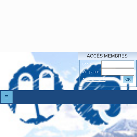
ACCÈS MEMBRES
Login
Mot passe
OK
Accés oubliés
☰