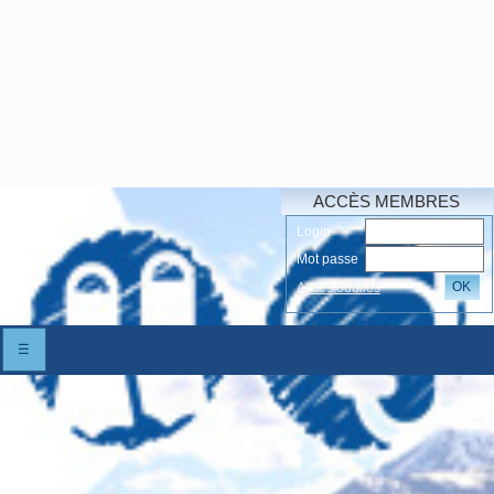
ACCÈS MEMBRES
Login
Mot passe
OK
Accés oubliés
☰