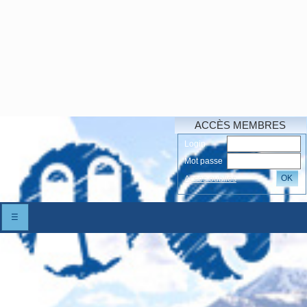
ACCÈS MEMBRES
Login
Mot passe
OK
Accés oubliés
☰