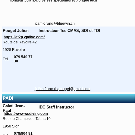
Moniteur SDI/TDI, diverses spécialités et plongée tech
pam.diving@bluewin.ch
Pouget Julien
Instructeur Tec CMAS, SDI et TDI
https://at2p.vpdive.com/
Route de Ravoire 42
1928 Ravoire
079 540 77
Tél.
30
julien.francois.pouget@gmail.com
PADI
Galati Jean-
IDC Staff Instructor
Paul
https://www.wsdiving.com
Rue de Champs de Tabac 10
1950 Sion
078/804 91