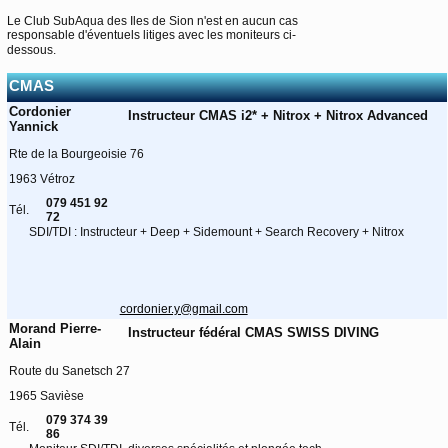
Le Club SubAqua des Iles de Sion n'est en aucun cas
responsable d'éventuels litiges avec les moniteurs ci-
dessous.
CMAS
Cordonier
Instructeur CMAS i2* + Nitrox + Nitrox Advanced
Yannick
Rte de la Bourgeoisie 76
1963 Vétroz
079 451 92
Tél.
72
SDI/TDI : Instructeur + Deep + Sidemount + Search Recovery + Nitrox
cordonier.y@gmail.com
Morand Pierre-
Instructeur fédéral CMAS SWISS DIVING
Alain
Route du Sanetsch 27
1965 Savièse
079 374 39
Tél.
86