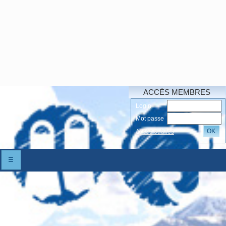
ACCÈS MEMBRES
Login
Mot passe
OK
Accés oubliés
☰