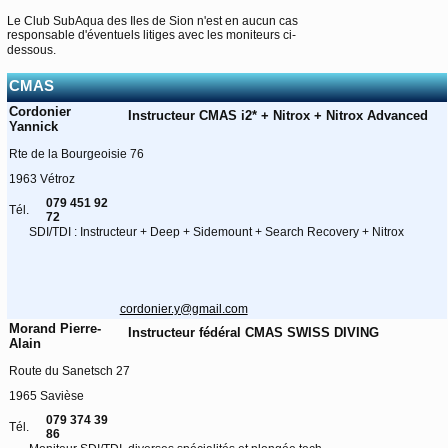
Le Club SubAqua des Iles de Sion n'est en aucun cas
responsable d'éventuels litiges avec les moniteurs ci-
dessous.
CMAS
Cordonier
Instructeur CMAS i2* + Nitrox + Nitrox Advanced
Yannick
Rte de la Bourgeoisie 76
1963 Vétroz
079 451 92
Tél.
72
SDI/TDI : Instructeur + Deep + Sidemount + Search Recovery + Nitrox
cordonier.y@gmail.com
Morand Pierre-
Instructeur fédéral CMAS SWISS DIVING
Alain
Route du Sanetsch 27
1965 Savièse
079 374 39
Tél.
86