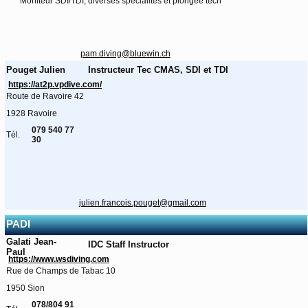
Moniteur SDI/TDI, diverses spécialités et plongée tech
pam.diving@bluewin.ch
Pouget Julien
Instructeur Tec CMAS, SDI et TDI
https://at2p.vpdive.com/
Route de Ravoire 42
1928 Ravoire
079 540 77
Tél.
30
julien.francois.pouget@gmail.com
PADI
Galati Jean-
IDC Staff Instructor
Paul
https://www.wsdiving.com
Rue de Champs de Tabac 10
1950 Sion
078/804 91