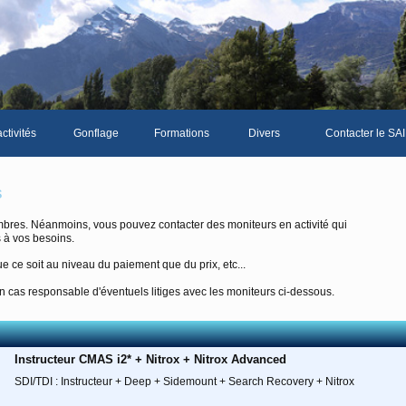
ctivités
Gonflage
Formations
Divers
Contacter le SAI
La galerie photos complète
Le Livre d'or du S
s
Les news du club
bres. Néanmoins, vous pouvez contacter des moniteurs en activité qui
 à vos besoins.
Vidéos
e ce soit au niveau du paiement que du prix, etc...
Documents divers
 cas responsable d'éventuels litiges avec les moniteurs ci-dessous.
Piscine Sion
Instructeur CMAS i2* + Nitrox + Nitrox Advanced
mbre
SDI/TDI : Instructeur + Deep + Sidemount + Search Recovery + Nitrox