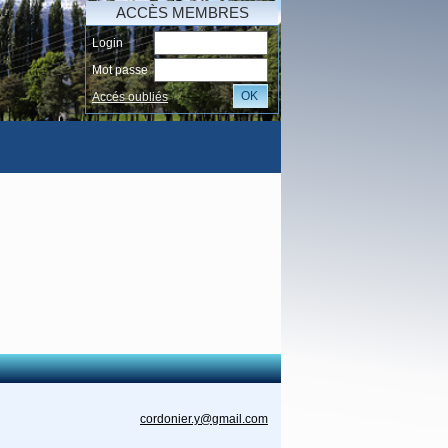
ACCÈS MEMBRES
Login
Mot passe
OK
Accés oubliés
AI
cordonier.y@gmail.com