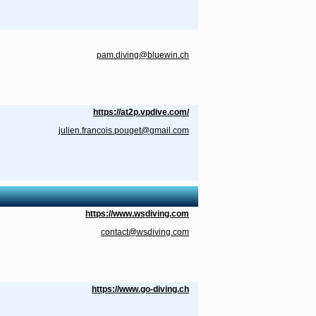
pam.diving@bluewin.ch
https://at2p.vpdive.com/
julien.francois.pouget@gmail.com
https://www.wsdiving.com
contact@wsdiving.com
https://www.go-diving.ch