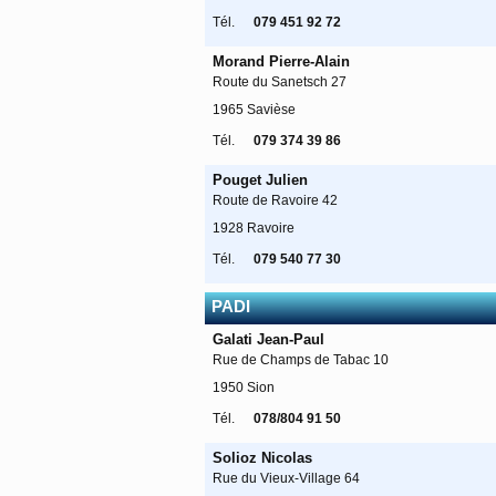
Tél.
079 451 92 72
Morand Pierre-Alain
Route du Sanetsch 27
1965 Savièse
Tél.
079 374 39 86
Pouget Julien
Route de Ravoire 42
1928 Ravoire
Tél.
079 540 77 30
PADI
Galati Jean-Paul
Rue de Champs de Tabac 10
1950 Sion
Tél.
078/804 91 50
Solioz Nicolas
Rue du Vieux-Village 64