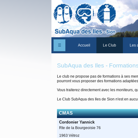
☰
Accueil
Le Club
Les a
Un peu d'histoire
SubAqua des Iles - Formation
Les Statuts du club
Le club ne propose pas de formations à ses mem
pourront vous proposer des formations adaptées
Le comité
Vous traiterez directement avec les moniteurs, qu
Les membres du club
Le Club SubAqua des Iles de Sion n'est en aucun
La Cabane des Iles
CMAS
Le domaine des Iles
Cordonier Yannick
Adhérer/Devenir me
Rte de la Bourgeoisie 76
1963 Vétroz