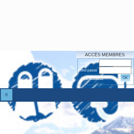
ACCÈS MEMBRES
Login
Mot passe
OK
Accés oubliés
☰