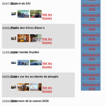
Brunch du SAI
05/07/2026
Retrospective
2022
Voir les
Retrospective
images
2021
Retrospective
Paella des frères Blanc's
30/06/2026
2020
Retrospective
2019
Voir les
images
Retrospective
2018
sortie famille Duzillet
31/05/2026
Retrospective
2017
Voir les
Retrospective
images
2016
Retrospective
Cours sur les accidents de plongée
09/05/2026
2015
Retrospective
Voir les
2014
images
Ouverture de la saison 2026
25/04/2026