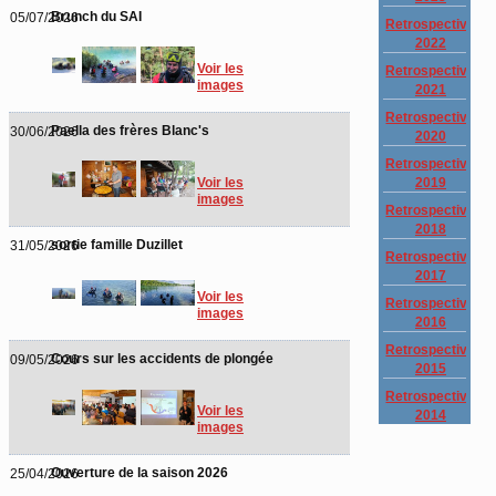
Brunch du SAI
05/07/2026
Retrospective
2022
Voir les
Retrospective
images
2021
Retrospective
Paella des frères Blanc's
30/06/2026
2020
Retrospective
2019
Voir les
images
Retrospective
2018
sortie famille Duzillet
31/05/2026
Retrospective
2017
Voir les
Retrospective
images
2016
Retrospective
Cours sur les accidents de plongée
09/05/2026
2015
Retrospective
Voir les
2014
images
Ouverture de la saison 2026
25/04/2026