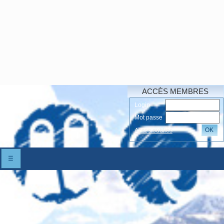
ACCÈS MEMBRES
Login
Mot passe
OK
Accés oubliés
☰