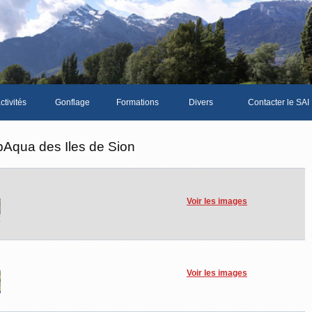
ctivités
Gonflage
Formations
Divers
Contacter le SAI
La galerie photos complète
Le Livre d'or du SA
bAqua des Iles de Sion
Les news du club
Vidéos
Voir les images
Documents divers
Piscine Sion
Voir les images
bre