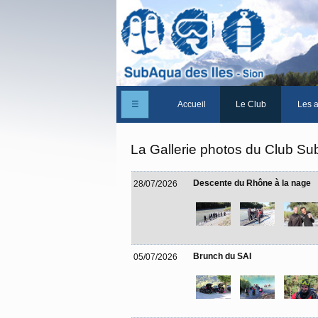
☰
Accueil
Le Club
Les a
Un peu d'histoire
La Gallerie photos du Club Su
Les Statuts du club
Descente du Rhône à la nage
28/07/2026
Le comité
Les membres du club
La Cabane des Iles
Brunch du SAI
05/07/2026
Le domaine des Iles
Adhérer/Devenir mem