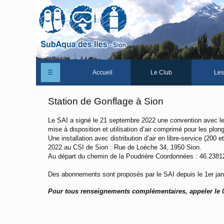
☰
Accueil
Le Club
Les
Un peu d'histoire
Station de Gonflage à Sion
Les Statuts du club
Le SAI a signé le 21 septembre 2022 une convention avec le
mise à disposition et utilisation d’air comprimé pour les plon
Le comité
Une installation avec distribution d’air en libre-service (200
2022 au CSI de Sion : Rue de Loèche 34, 1950 Sion.
Les membres du club
Au départ du chemin de la Poudrière Coordonnées : 46.2381
La Cabane des Iles
Des abonnements sont proposés par le SAI depuis le 1er jan
Le domaine des Iles
Pour tous renseignements complémentaires, appeler le 
Adhérer/Devenir membre