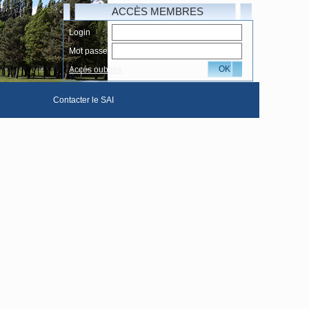
ACCÈS MEMBRES
Login
Mot passe
OK
Accés oubliés
Contacter le SAI
hotos complète
Le Livre d'or du SAI
club
ivers