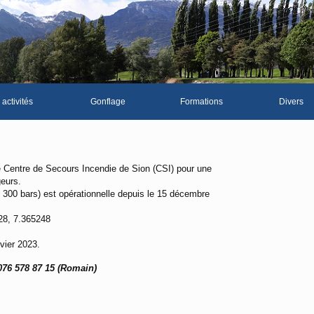
 activités
Gonflage
Formations
Divers
La galerie p
Les news du 
 Centre de Secours Incendie de Sion (CSI) pour une
geurs.
Vidéos
 et 300 bars) est opérationnelle depuis le 15 décembre
Documents d
28, 7.365248
Piscine Sion
vier 2023.
076 578 87 15 (Romain)