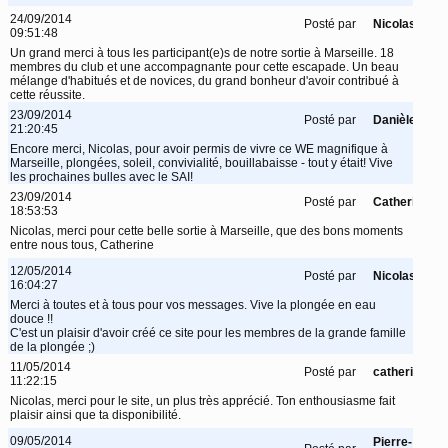
24/09/2014
Posté par
Nicolas
09:51:48
Un grand merci à tous les participant(e)s de notre sortie à Marseille. 18
membres du club et une accompagnante pour cette escapade. Un beau
mélange d'habitués et de novices, du grand bonheur d'avoir contribué à
cette réussite.
23/09/2014
Posté par
Danièle
21:20:45
Encore merci, Nicolas, pour avoir permis de vivre ce WE magnifique à
Marseille, plongées, soleil, convivialité, bouillabaisse - tout y était! Vive
les prochaines bulles avec le SAI!
23/09/2014
Posté par
Catherine
18:53:53
Nicolas, merci pour cette belle sortie à Marseille, que des bons moments
entre nous tous, Catherine
12/05/2014
Posté par
Nicolas
16:04:27
Merci à toutes et à tous pour vos messages. Vive la plongée en eau
douce !!
C'est un plaisir d'avoir créé ce site pour les membres de la grande famille
de la plongée ;)
11/05/2014
Posté par
catherine
11:22:15
Nicolas, merci pour le site, un plus très apprécié. Ton enthousiasme fait
plaisir ainsi que ta disponibilité.
09/05/2014
Pierre-