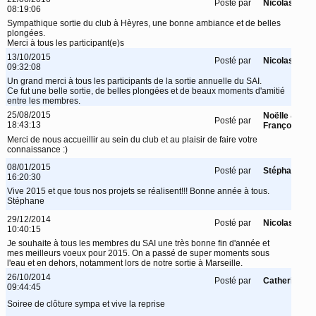
Posté par
Nicolas
08:19:06
Sympathique sortie du club à Hèyres, une bonne ambiance et de belles
plongées.
Merci à tous les participant(e)s
13/10/2015
Posté par
Nicolas
09:32:08
Un grand merci à tous les participants de la sortie annuelle du SAI.
Ce fut une belle sortie, de belles plongées et de beaux moments d'amitié
entre les membres.
25/08/2015
Noëlle &
Posté par
18:43:13
François
Merci de nous accueillir au sein du club et au plaisir de faire votre
connaissance :)
08/01/2015
Posté par
Stéphane
16:20:30
Vive 2015 et que tous nos projets se réalisent!!! Bonne année à tous.
Stéphane
29/12/2014
Posté par
Nicolas
10:40:15
Je souhaite à tous les membres du SAI une très bonne fin d'année et
mes meilleurs voeux pour 2015. On a passé de super moments sous
l'eau et en dehors, notamment lors de notre sortie à Marseille.
26/10/2014
Posté par
Catherine
09:44:45
Soiree de clôture sympa et vive la reprise