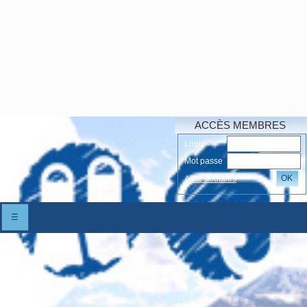
ACCÈS MEMBRES
Login
Mot passe
OK
Accés oubliés
☰