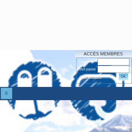
ACCÈS MEMBRES
Login
Mot passe
OK
Accés oubliés
☰