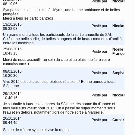
Posté par
Nicolas
08:19:06
Sympathique sortie du club à Hèyres, une bonne ambiance et de belles
plongées.
Merci à tous les participant(e)s
13/10/2015
Posté par
Nicolas
09:32:08
Un grand merci à tous les participants de la sortie annuelle du SAI.
Ce fut une belle sortie, de belles plongées et de beaux moments d'amitié
entre les membres.
25/08/2015
Noëlle &
Posté par
18:43:13
François
Merci de nous accueillir au sein du club et au plaisir de faire votre
connaissance :)
08/01/2015
Posté par
Stéphane
16:20:30
Vive 2015 et que tous nos projets se réalisent!!! Bonne année à tous.
Stéphane
29/12/2014
Posté par
Nicolas
10:40:15
Je souhaite à tous les membres du SAI une très bonne fin d'année et
mes meilleurs voeux pour 2015. On a passé de super moments sous
l'eau et en dehors, notamment lors de notre sortie à Marseille.
26/10/2014
Posté par
Catherine
09:44:45
Soiree de clôture sympa et vive la reprise