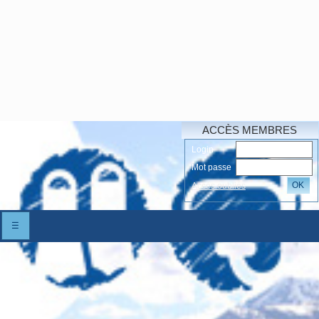
ACCÈS MEMBRES
Login
Mot passe
OK
Accés oubliés
☰