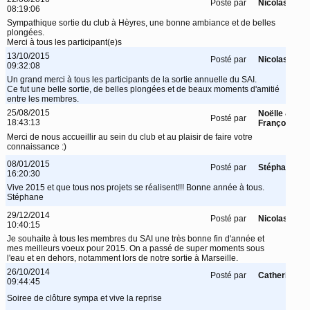
Posté par
Nicolas
08:19:06
Sympathique sortie du club à Hèyres, une bonne ambiance et de belles
plongées.
Merci à tous les participant(e)s
13/10/2015
Posté par
Nicolas
09:32:08
Un grand merci à tous les participants de la sortie annuelle du SAI.
Ce fut une belle sortie, de belles plongées et de beaux moments d'amitié
entre les membres.
25/08/2015
Noëlle &
Posté par
18:43:13
François
Merci de nous accueillir au sein du club et au plaisir de faire votre
connaissance :)
08/01/2015
Posté par
Stéphane
16:20:30
Vive 2015 et que tous nos projets se réalisent!!! Bonne année à tous.
Stéphane
29/12/2014
Posté par
Nicolas
10:40:15
Je souhaite à tous les membres du SAI une très bonne fin d'année et
mes meilleurs voeux pour 2015. On a passé de super moments sous
l'eau et en dehors, notamment lors de notre sortie à Marseille.
26/10/2014
Posté par
Catherine
09:44:45
Soiree de clôture sympa et vive la reprise