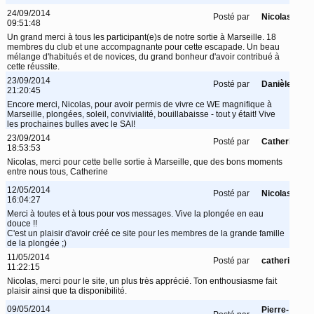
24/09/2014
Posté par
Nicolas
09:51:48
Un grand merci à tous les participant(e)s de notre sortie à Marseille. 18
membres du club et une accompagnante pour cette escapade. Un beau
mélange d'habitués et de novices, du grand bonheur d'avoir contribué à
cette réussite.
23/09/2014
Posté par
Danièle
21:20:45
Encore merci, Nicolas, pour avoir permis de vivre ce WE magnifique à
Marseille, plongées, soleil, convivialité, bouillabaisse - tout y était! Vive
les prochaines bulles avec le SAI!
23/09/2014
Posté par
Catherine
18:53:53
Nicolas, merci pour cette belle sortie à Marseille, que des bons moments
entre nous tous, Catherine
12/05/2014
Posté par
Nicolas
16:04:27
Merci à toutes et à tous pour vos messages. Vive la plongée en eau
douce !!
C'est un plaisir d'avoir créé ce site pour les membres de la grande famille
de la plongée ;)
11/05/2014
Posté par
catherine
11:22:15
Nicolas, merci pour le site, un plus très apprécié. Ton enthousiasme fait
plaisir ainsi que ta disponibilité.
09/05/2014
Pierre-