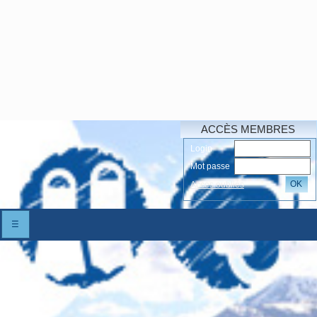
ACCÈS MEMBRES
Login
Mot passe
OK
Accés oubliés
☰