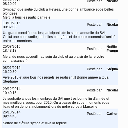
Posté par
Nicolas
08:19:06
Sympathique sortie du club à Hèyres, une bonne ambiance et de belles
plongées.
Merci à tous les participant(e)s
13/10/2015
Posté par
Nicolas
09:32:08
Un grand merci à tous les participants de la sortie annuelle du SAI.
Ce fut une belle sortie, de belles plongées et de beaux moments d'amitié
entre les membres.
25/08/2015
Noëlle &
Posté par
18:43:13
François
Merci de nous accueillir au sein du club et au plaisir de faire votre
connaissance :)
08/01/2015
Posté par
Stéphane
16:20:30
Vive 2015 et que tous nos projets se réalisent!!! Bonne année à tous.
Stéphane
29/12/2014
Posté par
Nicolas
10:40:15
Je souhaite à tous les membres du SAI une très bonne fin d'année et
mes meilleurs voeux pour 2015. On a passé de super moments sous
l'eau et en dehors, notamment lors de notre sortie à Marseille.
26/10/2014
Posté par
Catherine
09:44:45
Soiree de clôture sympa et vive la reprise