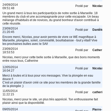
24/09/2014
Posté par
Nicolas
09:51:48
Un grand merci à tous les participant(e)s de notre sortie à Marseille. 18
membres du club et une accompagnante pour cette escapade. Un beau
mélange d'habitués et de novices, du grand bonheur d'avoir contribué à
cette réussite.
23/09/2014
Posté par
Danièle
21:20:45
Encore merci, Nicolas, pour avoir permis de vivre ce WE magnifique à
Marseille, plongées, soleil, convivialité, bouillabaisse - tout y était! Vive
les prochaines bulles avec le SAI!
23/09/2014
Posté par
Catherine
18:53:53
Nicolas, merci pour cette belle sortie à Marseille, que des bons moments
entre nous tous, Catherine
12/05/2014
Posté par
Nicolas
16:04:27
Merci à toutes et à tous pour vos messages. Vive la plongée en eau
douce !!
C'est un plaisir d'avoir créé ce site pour les membres de la grande famille
de la plongée ;)
11/05/2014
Posté par
catherine
11:22:15
Nicolas, merci pour le site, un plus très apprécié. Ton enthousiasme fait
plaisir ainsi que ta disponibilité.
09/05/2014
Pierre-