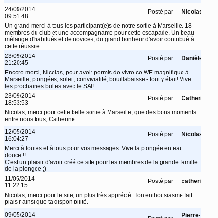
24/09/2014
Posté par
Nicolas
09:51:48
Un grand merci à tous les participant(e)s de notre sortie à Marseille. 18
membres du club et une accompagnante pour cette escapade. Un beau
mélange d'habitués et de novices, du grand bonheur d'avoir contribué à
cette réussite.
23/09/2014
Posté par
Danièle
21:20:45
Encore merci, Nicolas, pour avoir permis de vivre ce WE magnifique à
Marseille, plongées, soleil, convivialité, bouillabaisse - tout y était! Vive
les prochaines bulles avec le SAI!
23/09/2014
Posté par
Catherine
18:53:53
Nicolas, merci pour cette belle sortie à Marseille, que des bons moments
entre nous tous, Catherine
12/05/2014
Posté par
Nicolas
16:04:27
Merci à toutes et à tous pour vos messages. Vive la plongée en eau
douce !!
C'est un plaisir d'avoir créé ce site pour les membres de la grande famille
de la plongée ;)
11/05/2014
Posté par
catherine
11:22:15
Nicolas, merci pour le site, un plus très apprécié. Ton enthousiasme fait
plaisir ainsi que ta disponibilité.
09/05/2014
Pierre-