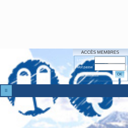
ACCÈS MEMBRES
Login
Mot passe
OK
Accés oubliés
☰