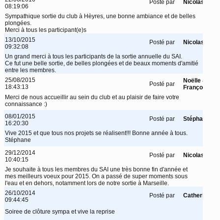
Posté par
Nicolas
08:19:06
Sympathique sortie du club à Hèyres, une bonne ambiance et de belles
plongées.
Merci à tous les participant(e)s
13/10/2015
Posté par
Nicolas
09:32:08
Un grand merci à tous les participants de la sortie annuelle du SAI.
Ce fut une belle sortie, de belles plongées et de beaux moments d'amitié
entre les membres.
25/08/2015
Noëlle &
Posté par
18:43:13
François
Merci de nous accueillir au sein du club et au plaisir de faire votre
connaissance :)
08/01/2015
Posté par
Stéphane
16:20:30
Vive 2015 et que tous nos projets se réalisent!!! Bonne année à tous.
Stéphane
29/12/2014
Posté par
Nicolas
10:40:15
Je souhaite à tous les membres du SAI une très bonne fin d'année et
mes meilleurs voeux pour 2015. On a passé de super moments sous
l'eau et en dehors, notamment lors de notre sortie à Marseille.
26/10/2014
Posté par
Catherine
09:44:45
Soiree de clôture sympa et vive la reprise