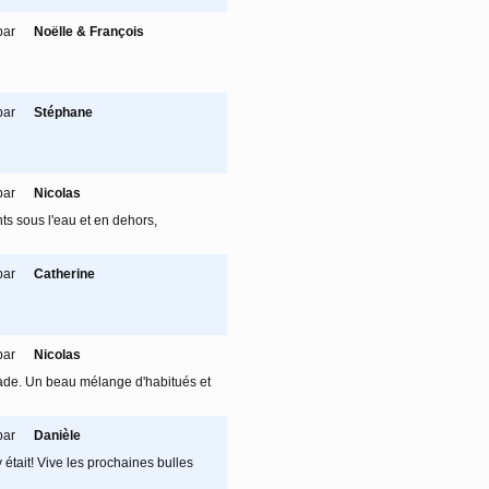
par
Noëlle & François
par
Stéphane
par
Nicolas
s sous l'eau et en dehors,
par
Catherine
par
Nicolas
pade. Un beau mélange d'habitués et
par
Danièle
 était! Vive les prochaines bulles