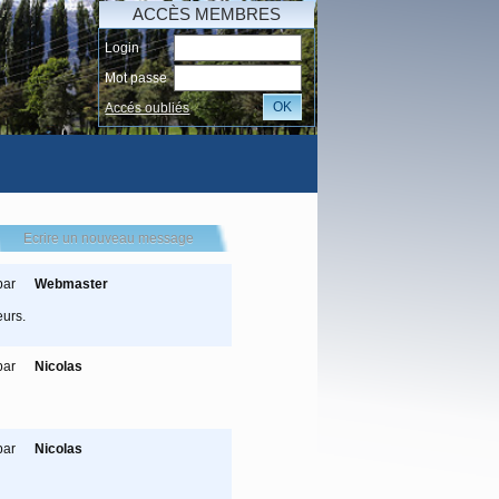
ACCÈS MEMBRES
Login
Mot passe
OK
Accés oubliés
I
Ecrire un nouveau message
par
Webmaster
eurs.
par
Nicolas
par
Nicolas