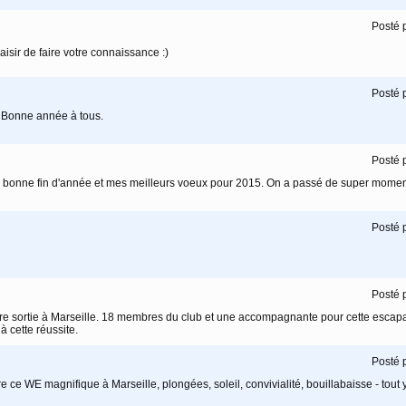
Posté 
aisir de faire votre connaissance :)
Posté 
!! Bonne année à tous.
Posté 
s bonne fin d'année et mes meilleurs voeux pour 2015. On a passé de super moment
Posté 
Posté 
otre sortie à Marseille. 18 membres du club et une accompagnante pour cette esca
à cette réussite.
Posté 
e ce WE magnifique à Marseille, plongées, soleil, convivialité, bouillabaisse - tout y