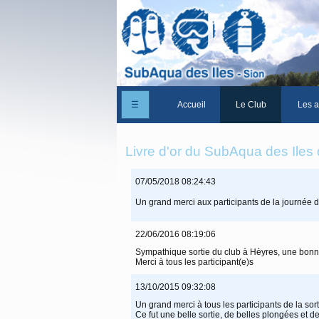
☰
Accueil
Le Club
Les a
Un peu d'histoire
Livre d'or du SubAqua des Iles
Les Statuts du club
07/05/2018 08:24:43
Le comité
Un grand merci aux participants de la journée 
Les membres du club
22/06/2016 08:19:06
La Cabane des Iles
Sympathique sortie du club à Hèyres, une bonn
Merci à tous les participant(e)s
Le domaine des Iles
13/10/2015 09:32:08
Adhérer/Devenir mem
Un grand merci à tous les participants de la sor
Ce fut une belle sortie, de belles plongées et