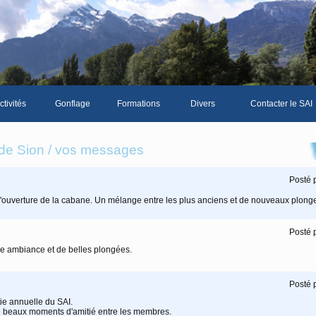
ctivités
Gonflage
Formations
Divers
Contacter le SAI
La galerie photos complète
Le Livre d'or du SA
 de Sion / vos messages
Les news du club
Posté 
Vidéos
d'ouverture de la cabane. Un mélange entre les plus anciens et de nouveaux plong
Documents divers
Posté 
Piscine Sion
e ambiance et de belles plongées.
Posté 
bre
tie annuelle du SAI.
 de beaux moments d'amitié entre les membres.