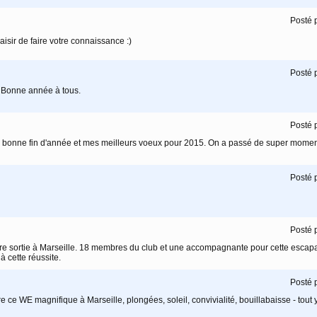
Posté 
aisir de faire votre connaissance :)
Posté 
!! Bonne année à tous.
Posté 
s bonne fin d'année et mes meilleurs voeux pour 2015. On a passé de super moment
Posté 
Posté 
otre sortie à Marseille. 18 membres du club et une accompagnante pour cette esca
à cette réussite.
Posté 
e ce WE magnifique à Marseille, plongées, soleil, convivialité, bouillabaisse - tout y