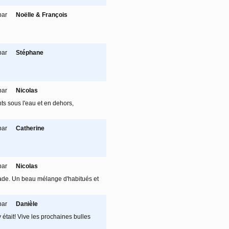
par
Noëlle & François
par
Stéphane
par
Nicolas
s sous l'eau et en dehors,
par
Catherine
par
Nicolas
pade. Un beau mélange d'habitués et
par
Danièle
 était! Vive les prochaines bulles