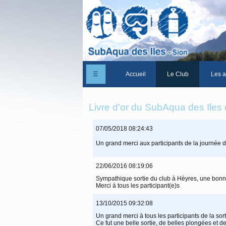
☰
Accueil
Le Club
Les a
Un peu d'histoire
Livre d'or du SubAqua des Iles
Les Statuts du club
07/05/2018 08:24:43
Le comité
Un grand merci aux participants de la journée 
Les membres du club
22/06/2016 08:19:06
La Cabane des Iles
Sympathique sortie du club à Hèyres, une bonn
Merci à tous les participant(e)s
Le domaine des Iles
13/10/2015 09:32:08
Adhérer/Devenir mem
Un grand merci à tous les participants de la sor
Ce fut une belle sortie, de belles plongées et