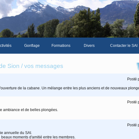
ctivités
Gonflage
Formations
Divers
Contacter le SAI
La galerie photos complète
Le Livre d'or du SA
 de Sion / vos messages
Les news du club
Posté 
Vidéos
d'ouverture de la cabane. Un mélange entre les plus anciens et de nouveaux plong
Documents divers
Posté 
Piscine Sion
e ambiance et de belles plongées.
Posté 
bre
tie annuelle du SAI.
 de beaux moments d'amitié entre les membres.