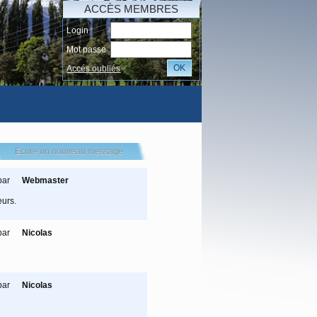
ACCÈS MEMBRES
Login
Mot passe
OK
Accés oubliés
I
Ecrire un nouveau message
par
Webmaster
eurs.
par
Nicolas
par
Nicolas