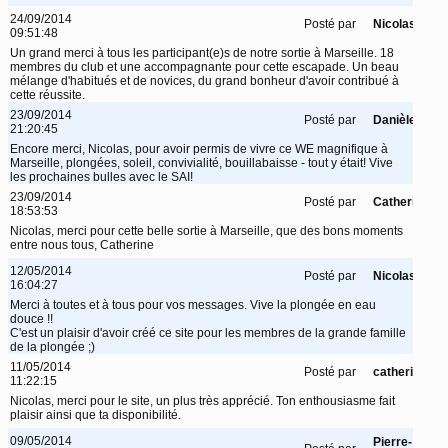
24/09/2014
Posté par
Nicolas
09:51:48
Un grand merci à tous les participant(e)s de notre sortie à Marseille. 18
membres du club et une accompagnante pour cette escapade. Un beau
mélange d'habitués et de novices, du grand bonheur d'avoir contribué à
cette réussite.
23/09/2014
Posté par
Danièle
21:20:45
Encore merci, Nicolas, pour avoir permis de vivre ce WE magnifique à
Marseille, plongées, soleil, convivialité, bouillabaisse - tout y était! Vive
les prochaines bulles avec le SAI!
23/09/2014
Posté par
Catherine
18:53:53
Nicolas, merci pour cette belle sortie à Marseille, que des bons moments
entre nous tous, Catherine
12/05/2014
Posté par
Nicolas
16:04:27
Merci à toutes et à tous pour vos messages. Vive la plongée en eau
douce !!
C'est un plaisir d'avoir créé ce site pour les membres de la grande famille
de la plongée ;)
11/05/2014
Posté par
catherine
11:22:15
Nicolas, merci pour le site, un plus très apprécié. Ton enthousiasme fait
plaisir ainsi que ta disponibilité.
09/05/2014
Pierre-