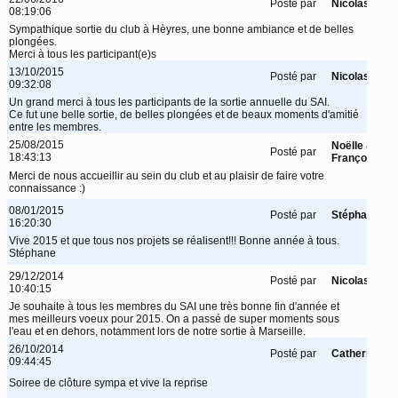
Posté par
Nicolas
08:19:06
Sympathique sortie du club à Hèyres, une bonne ambiance et de belles
plongées.
Merci à tous les participant(e)s
13/10/2015
Posté par
Nicolas
09:32:08
Un grand merci à tous les participants de la sortie annuelle du SAI.
Ce fut une belle sortie, de belles plongées et de beaux moments d'amitié
entre les membres.
25/08/2015
Noëlle &
Posté par
18:43:13
François
Merci de nous accueillir au sein du club et au plaisir de faire votre
connaissance :)
08/01/2015
Posté par
Stéphane
16:20:30
Vive 2015 et que tous nos projets se réalisent!!! Bonne année à tous.
Stéphane
29/12/2014
Posté par
Nicolas
10:40:15
Je souhaite à tous les membres du SAI une très bonne fin d'année et
mes meilleurs voeux pour 2015. On a passé de super moments sous
l'eau et en dehors, notamment lors de notre sortie à Marseille.
26/10/2014
Posté par
Catherine
09:44:45
Soiree de clôture sympa et vive la reprise