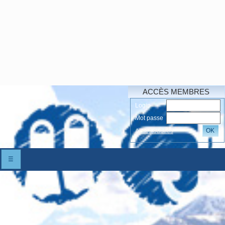
ACCÈS MEMBRES
Login
Mot passe
OK
Accés oubliés
☰