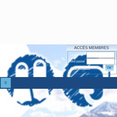
ACCÈS MEMBRES
Login
Mot passe
OK
Accés oubliés
☰