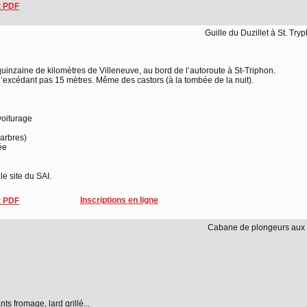
 PDF
Guille du Duzillet à St. Try
quinzaine de kilomètres de Villeneuve, au bord de l’autoroute à St-Triphon.
n’excédant pas 15 mètres. Même des castors (à la tombée de la nuit).
voiturage
 arbres)
ée
le site du SAI.
Inscriptions en ligne
 PDF
Cabane de plongeurs aux 
ts fromage, lard grillé...