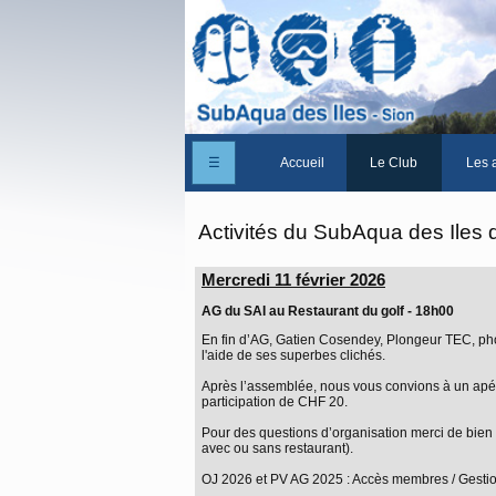
☰
Accueil
Le Club
Les a
Un peu d'histoire
Activités du SubAqua des Iles 
Les Statuts du club
Mercredi 11 février 2026
Le comité
AG du SAI au Restaurant du golf - 18h00
Les membres du club
En fin d’AG, Gatien Cosendey, Plongeur TEC, phot
l'aide de ses superbes clichés.
La Cabane des Iles
Après l’assemblée, nous vous convions à un apéri
participation de CHF 20.
Le domaine des Iles
Pour des questions d’organisation merci de bien v
avec ou sans restaurant).
Adhérer/Devenir me
OJ 2026 et PV AG 2025 : Accès membres / Gesti