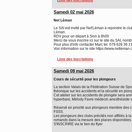
Liste des inscriptions
Samedi 02 mai 2026
Net Léman
Le SAI est invité par Net'Léman à rejoindre le c
Léman.
RDV pour un départ à Sion à 8h00
Merci de vous inscrire ici sur le site du SAI, nomb
Pour plus d'info contacter Marc tel. 079 628 36 2
Voir information sur le site https://www.netleman.
Liste des inscriptions
Samedi 09 mai 2026
Cours de sécurité pour les plongeurs
La section Valais de la Fédération Suisse de Sp
théorique sur les accidents et la sécurité en plon
Cet atelier sur les accidents de plongée sera an
hyperbare, Mélody Favre médecin anesthésiste sp
Réservé en priorité aux plongeurs membre des cin
FSSS.
Les plongeurs des clubs précités non affiliés à
romands dans la mesure des places disponibles.
S'INSCRIRE via le lien du flyer