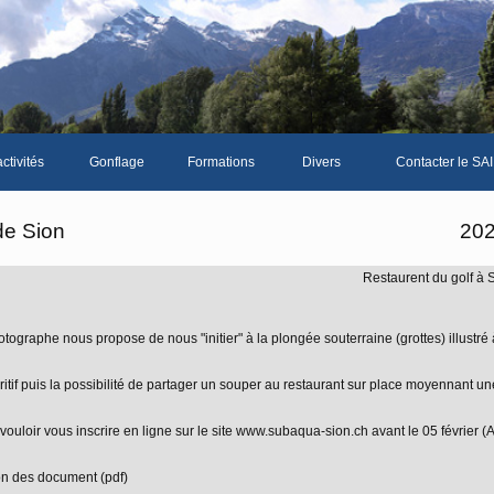
ctivités
Gonflage
Formations
Divers
Contacter le SAI
La galerie photos complète
Le Livre d'or du S
de Sion
20
Les news du club
Restaurent du golf à 
Vidéos
Documents divers
ographe nous propose de nous "initier" à la plongée souterraine (grottes) illustré 
Piscine Sion
tif puis la possibilité de partager un souper au restaurant sur place moyennant un
ouloir vous inscrire en ligne sur le site www.subaqua-sion.ch avant le 05 février (
mbre
on des document (pdf)