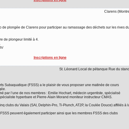
Clarens (Montr
lub de plongée de Clarens pour participer au ramassage des déchets sur les rives d
re de plongeur limité à 4.
1
ch/
Inscriptions en ligne
St. Léonard Local de pétanque Rue du stan
orts Subaquatique (FSSS) a le plaisir de vous proposer une matinée de cours
gée.
imé par l’une de nos membres : Emilie Hochart, médecin urgentiste, spécialisé
écialiste hyperbare et Pierre-Alain Morand moniteur instructeur CMAS.
q clubs du Valais (SAI, Delphin-Pro, Ti-Plunch, AT2P, la Coulée Douce) affiliés à l
 la FSSS peuvent également participer ainsi que les membres FSSS des clubs