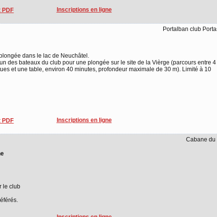
Inscriptions en ligne
 PDF
Portalban club Port
 plongée dans le lac de Neuchâtel.
un des bateaux du club pour une plongée sur le site de la Vièrge (parcours entre 4
atues et une table, environ 40 minutes, profondeur maximale de 30 m). Limité à 10
Inscriptions en ligne
 PDF
Cabane du 
ne
r le club
éférés.
Inscriptions en ligne