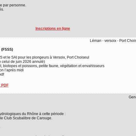
e par personne.
és.
Inscriptions en ligne
Léman - versoix - Port Choi
s (FSSS)
 et le SAI pour les plongeurs à Versoix, Port Choiseul
 celui de juin 2026 annulé)
, biotopes et poissons, petite faune, végétation et envahisseurs
on l’après midi
pdf
 PDF
Gen
ydrologiques du Rhône à cette période :
le Club Scubalibre de Carouge.
.