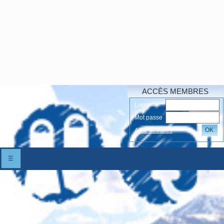
ACCÈS MEMBRES
Login
Mot passe
OK
Accés oubliés
☰