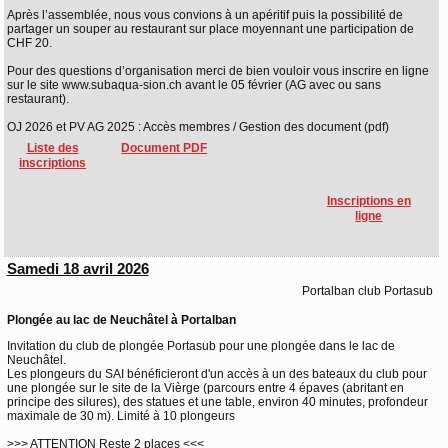
Après l’assemblée, nous vous convions à un apéritif puis la possibilité de
partager un souper au restaurant sur place moyennant une participation de
CHF 20.
Pour des questions d’organisation merci de bien vouloir vous inscrire en ligne
sur le site www.subaqua-sion.ch avant le 05 février (AG avec ou sans
restaurant).
OJ 2026 et PV AG 2025 : Accès membres / Gestion des document (pdf)
Liste des
Document PDF
inscriptions
Inscriptions en
ligne
Samedi 18 avril 2026
Portalban club Portasub
Plongée au lac de Neuchâtel à Portalban
Invitation du club de plongée Portasub pour une plongée dans le lac de
Neuchâtel.
Les plongeurs du SAI bénéficieront d'un accès à un des bateaux du club pour
une plongée sur le site de la Vièrge (parcours entre 4 épaves (abritant en
principe des silures), des statues et une table, environ 40 minutes, profondeur
maximale de 30 m). Limité à 10 plongeurs
>>> ATTENTION Reste 2 places <<<