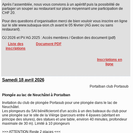
Après l’assemblée, nous vous convions à un apéritif puis la possibilité de
partager un souper au restaurant sur place moyennant une participation de
CHF 20.
Pour des questions d’organisation merci de bien vouloir vous inscrire en ligne
sur le site www.subaqua-sion.ch avant le 05 février (AG avec ou sans
restaurant).
OJ 2026 et PV AG 2025 : Accès membres / Gestion des document (pdf)
Liste des
Document PDF
inscriptions
Inscriptions en
ligne
Samedi 18 avril 2026
Portalban club Portasub
Plongée au lac de Neuchâtel à Portalban
Invitation du club de plongée Portasub pour une plongée dans le lac de
Neuchâtel.
Les plongeurs du SAI bénéficieront d'un accès à un des bateaux du club pour
une plongée sur le site de la Vièrge (parcours entre 4 épaves (abritant en
principe des silures), des statues et une table, environ 40 minutes, profondeur
maximale de 30 m). Limité à 10 plongeurs
>>> ATTENTION Reste 2 places <<<