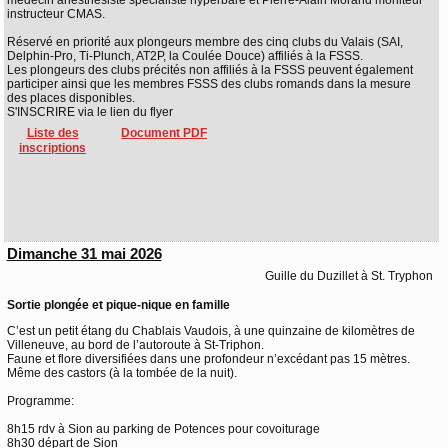
médecin anesthésiste spécialiste hyperbare et Pierre-Alain Morand moniteur
instructeur CMAS.
Réservé en priorité aux plongeurs membre des cinq clubs du Valais (SAI,
Delphin-Pro, Ti-Plunch, AT2P, la Coulée Douce) affiliés à la FSSS.
Les plongeurs des clubs précités non affiliés à la FSSS peuvent également
participer ainsi que les membres FSSS des clubs romands dans la mesure
des places disponibles.
S'INSCRIRE via le lien du flyer
Liste des
Document PDF
inscriptions
Dimanche 31 mai 2026
Guille du Duzillet à St. Tryphon
Sortie plongée et pique-nique en famille
C’est un petit étang du Chablais Vaudois, à une quinzaine de kilomètres de
Villeneuve, au bord de l’autoroute à St-Triphon.
Faune et flore diversifiées dans une profondeur n’excédant pas 15 mètres.
Même des castors (à la tombée de la nuit).
Programme:
8h15 rdv à Sion au parking de Potences pour covoiturage
8h30 départ de Sion