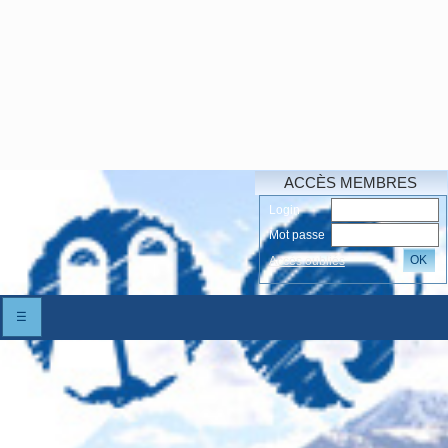
ACCÈS MEMBRES
Login
Mot passe
OK
Accés oubliés
☰