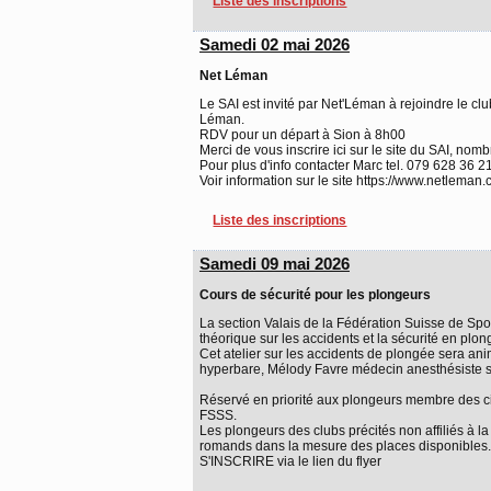
Liste des inscriptions
Samedi 02 mai 2026
Net Léman
Le SAI est invité par Net'Léman à rejoindre le c
Léman.
RDV pour un départ à Sion à 8h00
Merci de vous inscrire ici sur le site du SAI, nomb
Pour plus d'info contacter Marc tel. 079 628 36 2
Voir information sur le site https://www.netleman.
Liste des inscriptions
Samedi 09 mai 2026
Cours de sécurité pour les plongeurs
La section Valais de la Fédération Suisse de Sp
théorique sur les accidents et la sécurité en plon
Cet atelier sur les accidents de plongée sera an
hyperbare, Mélody Favre médecin anesthésiste sp
Réservé en priorité aux plongeurs membre des cin
FSSS.
Les plongeurs des clubs précités non affiliés à
romands dans la mesure des places disponibles.
S'INSCRIRE via le lien du flyer