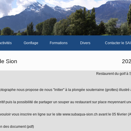
ctivités
Gonflage
Formations
Divers
Contacter le SAI
La galerie photos complète
Le Livre d'or du S
de Sion
20
Les news du club
Restaurent du golf à 
Vidéos
Documents divers
ographe nous propose de nous "initier" à la plongée souterraine (grottes) illustré 
Piscine Sion
tif puis la possibilité de partager un souper au restaurant sur place moyennant un
ouloir vous inscrire en ligne sur le site www.subaqua-sion.ch avant le 05 février (
mbre
on des document (pdf)