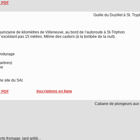
 PDF
Guille du Duzillet à St. Try
quinzaine de kilomètres de Villeneuve, au bord de l’autoroute à St-Triphon.
n’excédant pas 15 mètres. Même des castors (à la tombée de la nuit).
voiturage
 arbres)
ée
le site du SAI.
Inscriptions en ligne
 PDF
Cabane de plongeurs aux 
ts fromage, lard grillé...