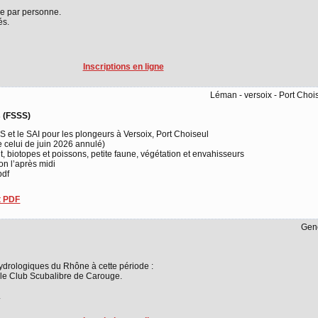
e par personne.
és.
Inscriptions en ligne
Léman - versoix - Port Choi
s (FSSS)
 et le SAI pour les plongeurs à Versoix, Port Choiseul
 celui de juin 2026 annulé)
, biotopes et poissons, petite faune, végétation et envahisseurs
on l’après midi
pdf
 PDF
Gen
ydrologiques du Rhône à cette période :
le Club Scubalibre de Carouge.
.