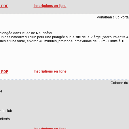
Inscriptions en ligne
 PDF
Portalban club Port
 plongée dans le lac de Neuchâtel.
un des bateaux du club pour une plongée sur le site de la Vièrge (parcours entre 4
atues et une table, environ 40 minutes, profondeur maximale de 30 m). Limité à 10
Inscriptions en ligne
 PDF
Cabane du 
ne
r le club
éférés.
Inscriptions en ligne