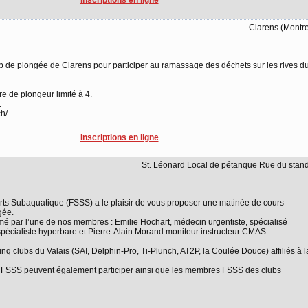
Clarens (Montr
lub de plongée de Clarens pour participer au ramassage des déchets sur les rives d
re de plongeur limité à 4.
1
ch/
Inscriptions en ligne
St. Léonard Local de pétanque Rue du stan
orts Subaquatique (FSSS) a le plaisir de vous proposer une matinée de cours
gée.
imé par l’une de nos membres : Emilie Hochart, médecin urgentiste, spécialisé
écialiste hyperbare et Pierre-Alain Morand moniteur instructeur CMAS.
q clubs du Valais (SAI, Delphin-Pro, Ti-Plunch, AT2P, la Coulée Douce) affiliés à l
 la FSSS peuvent également participer ainsi que les membres FSSS des clubs