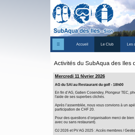
☰
Accueil
Le Club
Les a
Un peu d'histoire
Activités du SubAqua des Iles 
Les Statuts du club
Mercredi 11 février 2026
Le comité
AG du SAI au Restaurant du golf - 18h00
Les membres du club
En fin d’AG, Gatien Cosendey, Plongeur TEC, phot
l'aide de ses superbes clichés.
La Cabane des Iles
Après l’assemblée, nous vous convions à un apéri
participation de CHF 20.
Le domaine des Iles
Pour des questions d’organisation merci de bien v
avec ou sans restaurant).
Adhérer/Devenir me
OJ 2026 et PV AG 2025 : Accès membres / Gesti