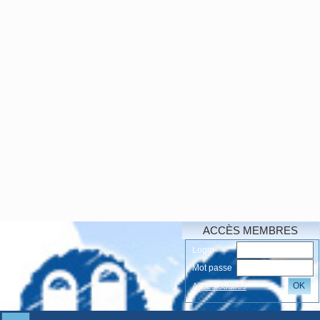
ACCÈS MEMBRES
Login
Mot passe
OK
Accés oubliés