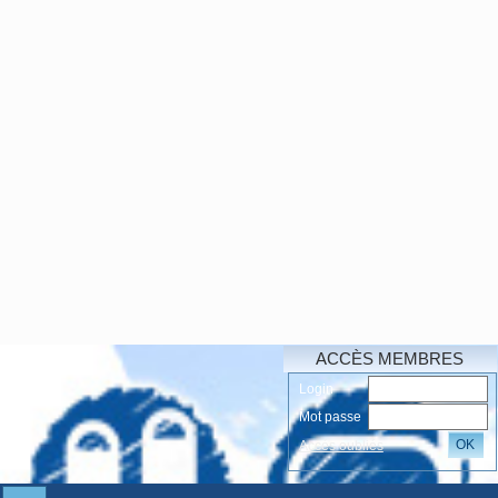
ACCÈS MEMBRES
Login
Mot passe
OK
Accés oubliés