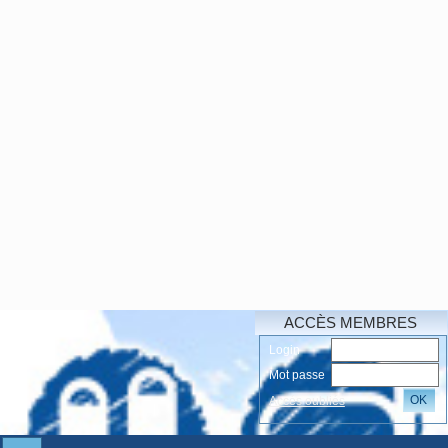
ACCÈS MEMBRES
Login
Mot passe
OK
Accés oubliés