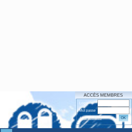
ACCÈS MEMBRES
Login
Mot passe
OK
Accés oubliés