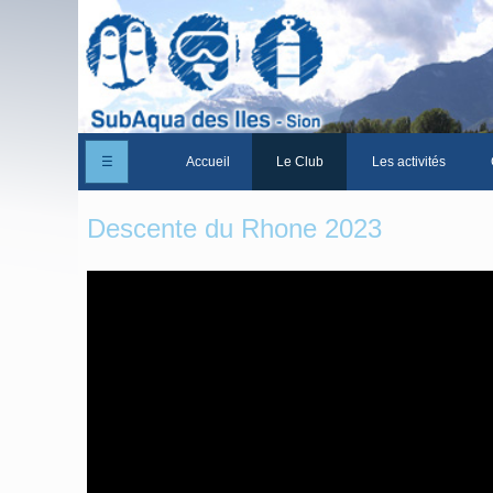
☰
Accueil
Le Club
Les activités
Un peu d'histoire
Descente du Rhone 2023
Les Statuts du club
Le comité
Les membres du club
La Cabane des Iles
Le domaine des Iles
Adhérer/Devenir membre