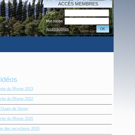
ACCÈS MEMBRES
Login
Mot passe
OK
Accés oubliés
vidéos
nte du Rhone 2023
nte du Rhone 2022
e Quais de Vevey
nte du Rhone 2020
ée des recycleurs 2018