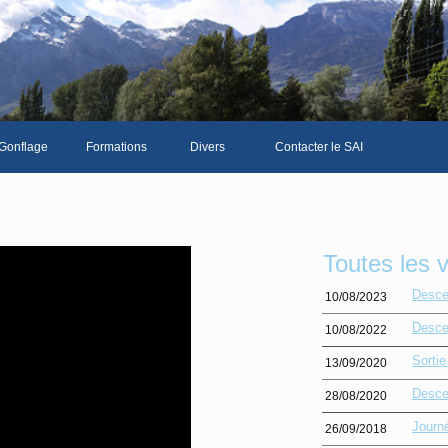
Gonflage
Formations
Divers
Contacter le SAI
La galerie photos complète
Le Livre d'or du SAI
Les news du club
Toutes les 
Vidéos
Desce
10/08/2023
Documents divers
Desce
10/08/2022
Piscine Sion
Sorti
13/09/2020
Desce
28/08/2020
Journ
26/09/2018