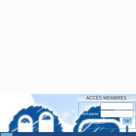
ACCÈS MEMBRES
Login
Mot passe
OK
Accés oubliés